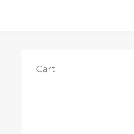
跳
至
内
容
Cart